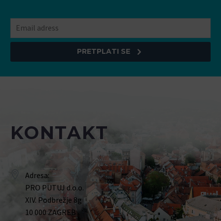
PRETPLATI SE
KONTAKT
Adresa:
PRO PUTUJ d.o.o.
XIV. Podbrežje 8g
10 000 ZAGREB