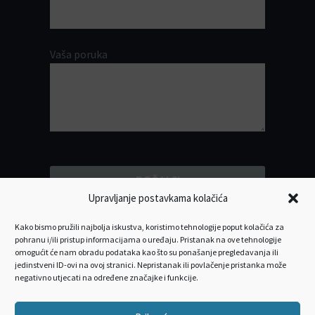
Vaša poruka
Upravljanje postavkama kolačića
Kako bismo pružili najbolja iskustva, koristimo tehnologije poput kolačića za
pohranu i/ili pristup informacijama o uređaju. Pristanak na ove tehnologije
omogućit će nam obradu podataka kao što su ponašanje pregledavanja ili
jedinstveni ID-ovi na ovoj stranici. Nepristanak ili povlačenje pristanka može
negativno utjecati na određene značajke i funkcije.