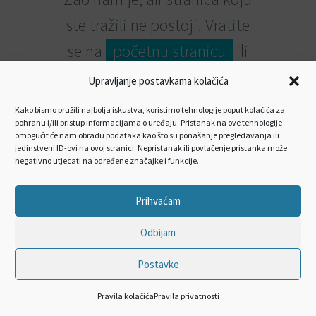
ste tražili ne postoji. Vratite
se na
početnu stranicu
ili
pokušajte
pretragu.
Upravljanje postavkama kolačića
Kako bismo pružili najbolja iskustva, koristimo tehnologije poput kolačića za
pohranu i/ili pristup informacijama o uređaju. Pristanak na ove tehnologije
omogućit će nam obradu podataka kao što su ponašanje pregledavanja ili
jedinstveni ID-ovi na ovoj stranici. Nepristanak ili povlačenje pristanka može
negativno utjecati na određene značajke i funkcije.
Prihvaćam
Odbijam
Postavke
Pravila kolačića
Pravila privatnosti